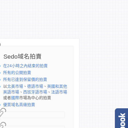
Sedo域名拍賣
在24小時之內結束的拍賣
所有的公開拍賣
所有已達到保留價的拍賣
以
北美市場
、
德語市場
、
英國和其他
英語市場
、
西班牙語市場
、
法語市場
或者
國際
市場為中心的拍賣
優質域名高級拍賣