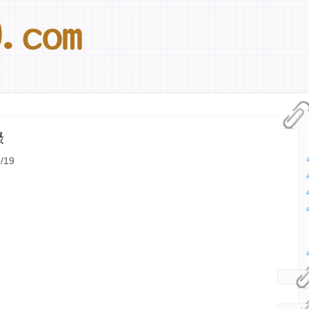
錄
/19