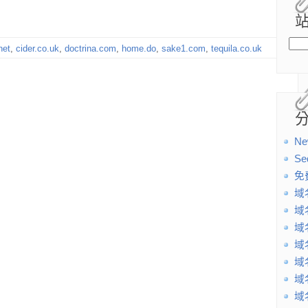
net
,
cider.co.uk
,
doctrina.com
,
home.do
,
sake1.com
,
tequila.co.uk
Ne
Se
免
域
域
域
域
域
域
域