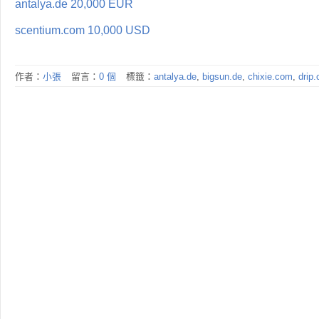
antalya.de 20,000 EUR
scentium.com 10,000 USD
作者：
小張
留言：
0 個
標籤：
antalya.de
,
bigsun.de
,
chixie.com
,
drip.