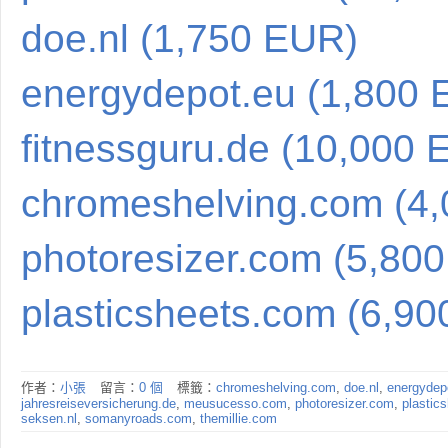
doe.nl (1,750 EUR)
energydepot.eu (1,800 
fitnessguru.de (10,000 
chromeshelving.com (4
photoresizer.com (5,80
plasticsheets.com (6,9
作者：
小張
留言：
0 個
標籤：
chromeshelving.com
,
doe.nl
,
energydep
jahresreiseversicherung.de
,
meusucesso.com
,
photoresizer.com
,
plastic
seksen.nl
,
somanyroads.com
,
themillie.com