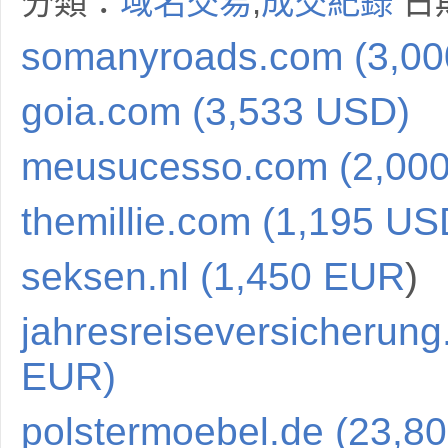
分類：
域名交易
,
成交紀錄
日期
somanyroads.com (3,0
goia.com (3,533 USD)
meusucesso.com (2,00
themillie.com (1,195 US
seksen.nl (1,450 EUR
)
jahresreiseversicherung
EUR)
polstermoebel.de (23,8