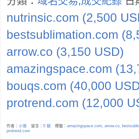
分類：
域名交易
,
成交紀錄
日期
nutrinsic.com (2,500 US
bestsublimation.com (8
arrow.co (3,150 USD)
amazingspace.com (13
bouqs.com (40,000 USD
protrend.com (12,000 U
作者：
小張
留言：
0 個
標籤：
amazingspace.com
,
arrow.co
,
bestsubl
protrend.com