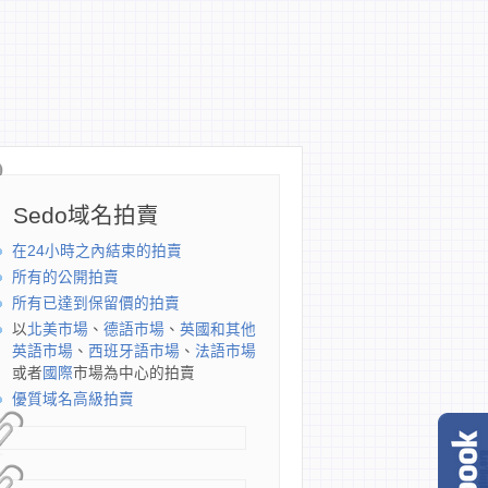
Sedo域名拍賣
在24小時之內結束的拍賣
所有的公開拍賣
所有已達到保留價的拍賣
以
北美市場
、
德語市場
、
英國和其他
英語市場
、
西班牙語市場
、
法語市場
或者
國際
市場為中心的拍賣
優質域名高級拍賣