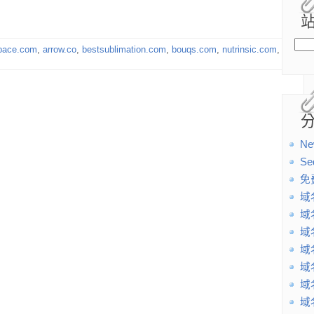
pace.com
,
arrow.co
,
bestsublimation.com
,
bouqs.com
,
nutrinsic.com
,
Ne
Se
免
域
域
域
域
域
域
域