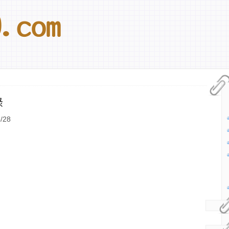
錄
/28