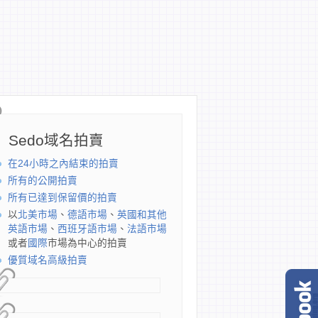
Sedo域名拍賣
在24小時之內結束的拍賣
所有的公開拍賣
所有已達到保留價的拍賣
以
北美市場
、
德語市場
、
英國和其他
英語市場
、
西班牙語市場
、
法語市場
或者
國際
市場為中心的拍賣
優質域名高級拍賣