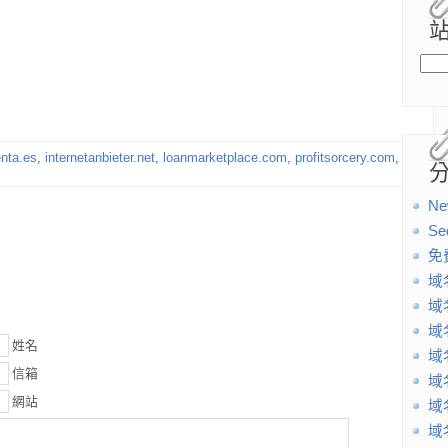
nta.es
,
internetanbieter.net
,
loanmarketplace.com
,
profitsorcery.com
,
Ne
Se
免
域
域
域
姓名
域
信箱
域
網站
域
域