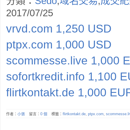
分類：
Sedo
,
域名交易
,
成交紀
2017/07/25
vrvd.com 1,250 USD
ptpx.com 1,000 USD
scommesse.live 1,000 
sofortkredit.info 1,100 
flirtkontakt.de 1,000 EU
作者：
小張
留言：
0 個
標籤：
flirtkontakt.de
,
ptpx.com
,
scommesse.li