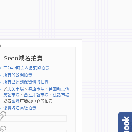
Sedo域名拍賣
在24小時之內結束的拍賣
所有的公開拍賣
所有已達到保留價的拍賣
以
北美市場
、
德語市場
、
英國和其他
英語市場
、
西班牙語市場
、
法語市場
或者
國際
市場為中心的拍賣
優質域名高級拍賣