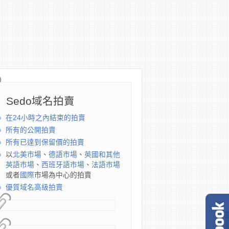
Sedo域名拍賣
在24小時之內結束的拍賣
所有的公開拍賣
所有已達到保留價的拍賣
以
北美市場
、
德語市場
、
英國和其他
英語市場
、
西班牙語市場
、
法語市場
或者
國際
市場為中心的拍賣
優質域名高級拍賣