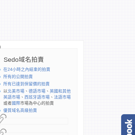
Sedo域名拍賣
在24小時之內結束的拍賣
所有的公開拍賣
所有已達到保留價的拍賣
以
北美市場
、
德語市場
、
英國和其他
英語市場
、
西班牙語市場
、
法語市場
或者
國際
市場為中心的拍賣
優質域名高級拍賣