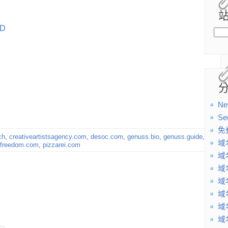
SD
Ne
Se
免
ch
,
creativeartistsagency.com
,
desoc.com
,
genuss.bio
,
genuss.guide
,
域
freedom.com
,
pizzarei.com
域
域
域
域
域
域