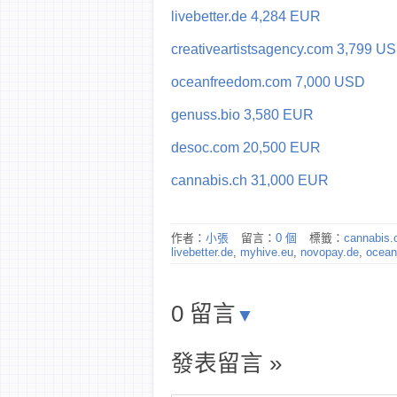
livebetter.de 4,284 EUR
creativeartistsagency.com 3,799 U
oceanfreedom.com 7,000 USD
genuss.bio 3,580 EUR
desoc.com 20,500 EUR
cannabis.ch 31,000 EUR
作者：
小張
留言：
0 個
標籤：
cannabis.
livebetter.de
,
myhive.eu
,
novopay.de
,
ocean
0 留言
▼
發表留言 »