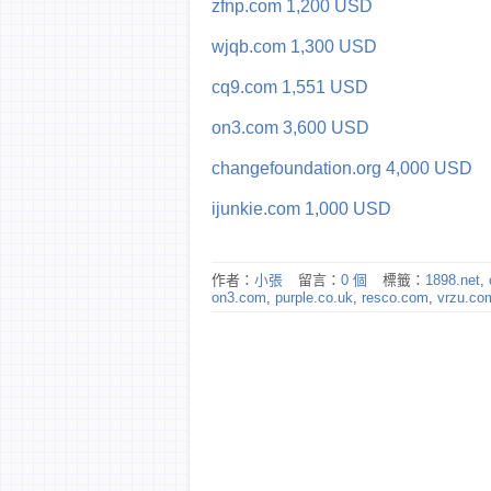
zfnp.com 1,200 USD
wjqb.com 1,300 USD
cq9.com 1,551 USD
on3.com 3,600 USD
changefoundation.org 4,000 USD
ijunkie.com 1,000 USD
作者：
小張
留言：
0 個
標籤：
1898.net
,
on3.com
,
purple.co.uk
,
resco.com
,
vrzu.co