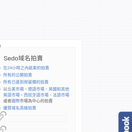
Sedo域名拍賣
在24小時之內結束的拍賣
所有的公開拍賣
所有已達到保留價的拍賣
以
北美市場
、
德語市場
、
英國和其他
英語市場
、
西班牙語市場
、
法語市場
或者
國際
市場為中心的拍賣
優質域名高級拍賣