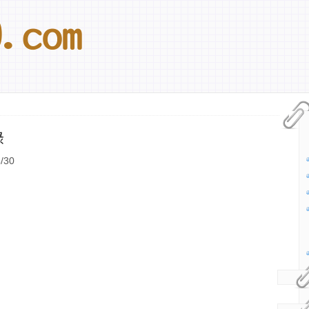
錄
/30