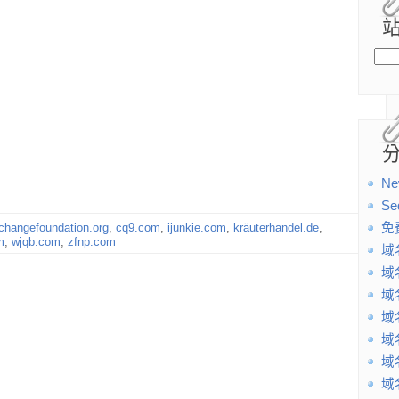
Ne
Se
changefoundation.org
,
cq9.com
,
ijunkie.com
,
kräuterhandel.de
,
免
m
,
wjqb.com
,
zfnp.com
域
域
域
域
域
域
域