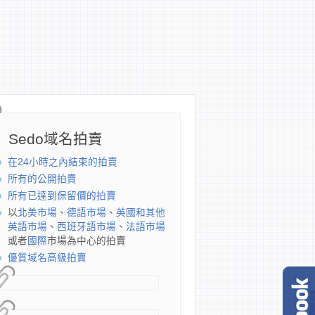
Sedo域名拍賣
在24小時之內結束的拍賣
所有的公開拍賣
所有已達到保留價的拍賣
以
北美市場
、
德語市場
、
英國和其他
英語市場
、
西班牙語市場
、
法語市場
或者
國際
市場為中心的拍賣
優質域名高級拍賣