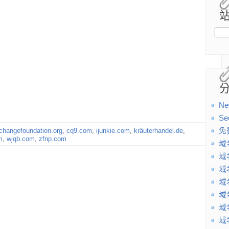
Ne
Se
changefoundation.org
,
cq9.com
,
ijunkie.com
,
kräuterhandel.de
,
免
m
,
wjqb.com
,
zfnp.com
域
域
域
域
域
域
域