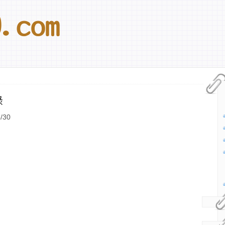
錄
/30