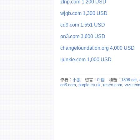
zfnp.com 1,200 USD
wjqb.com 1,300 USD
cq9.com 1,551 USD
on3.com 3,600 USD
changefoundation.org 4,000 USD
ijunkie.com 1,000 USD
作者：
小張
留言：
0 個
標籤：
1898.net
,
on3.com
,
purple.co.uk
,
resco.com
,
vrzu.co