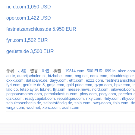
ncrd.com 1,050 USD
opor.com 1,422 USD
festnetzanschluss.de 5,950 EUR
fyri.com 1,502 EUR
gerüste.de 3,500 EUR
作者：
小張
留言：
0 個
標籤：
19814.com
,
500 EUR
,
699.in
,
akcn.com
au.tv
,
autorijscholen.nl
,
bizbabes.com
,
bng.net
,
ccnx.com
,
clouddesigner
cxxx.com
,
databank.de
,
dayy.com
,
ettt.com
,
ezzz.com
,
festnetzanschlu
fyri.com
,
gerüste.de 3
,
gmjc.com
,
gold-price.com
,
gzpn.com
,
hpxr.com
,
i
lalo.co
,
letsplay.tv
,
lid.net
,
lljr.com
,
messe.news
,
ncrd.com
,
oiloveoil.com
pegasusmotors.com
,
perhokalastus.com
,
phxy.com
,
pqqy.com
,
pricefox
qtzk.com
,
readycapital.com
,
republique.com
,
rfxy.com
,
rhdy.com
,
rlky.co
schulessenberlin.de
,
selbstständig.de
,
snjh.com
,
swqw.com
,
tbjb.com
,
tf
wngx.com
,
wud.net
,
xbnz.com
,
xcsh.com