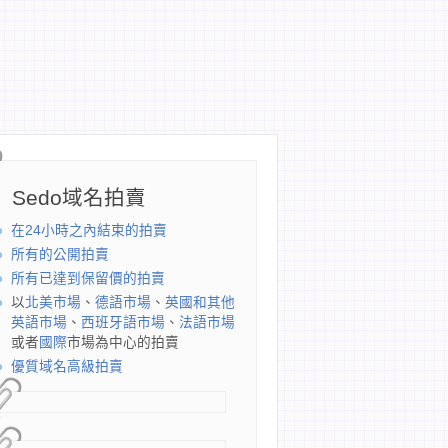
Sedo域名拍賣
在24小時之內結束的拍賣
所有的公開拍賣
所有已達到保留價的拍賣
以
北美市場
、
德語市場
、
英國和其他
英語市場
、
西班牙語市場
、
法語市場
或者
國際
市場為中心的拍賣
優質域名高級拍賣